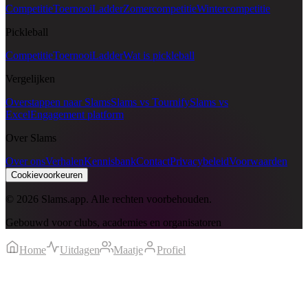
Competitie
Toernooi
Ladder
Zomercompetitie
Wintercompetitie
Pickleball
Competitie
Toernooi
Ladder
Wat is pickleball
Vergelijken
Overstappen naar Slams
Slams vs Tournify
Slams vs
Excel
Engagement platform
Over Slams
Over ons
Verhalen
Kennisbank
Contact
Privacybeleid
Voorwaarden
Cookievoorkeuren
©
2026
Slams.app.
Alle rechten voorbehouden.
Gebouwd voor clubs, academies en organisatoren
Home
Uitdagen
Maatje
Profiel