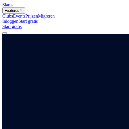
Slams
Features
Clubs
Events
Prijzen
Migreren
Inloggen
Start gratis
Start gratis