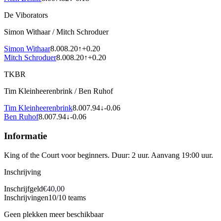
De Viborators
Simon Withaar
/
Mitch Schroduer
Simon Withaar
8.00
8.20
↑
+
0.20
Mitch Schroduer
8.00
8.20
↑
+
0.20
TKBR
Tim Kleinheerenbrink
/
Ben Ruhof
Tim Kleinheerenbrink
8.00
7.94
↓
-0.06
Ben Ruhof
8.00
7.94
↓
-0.06
Informatie
King of the Court voor beginners. Duur: 2 uur. Aanvang 19:00 uur.
Inschrijving
Inschrijfgeld
€40,00
Inschrijvingen
10/10 teams
Geen plekken meer beschikbaar