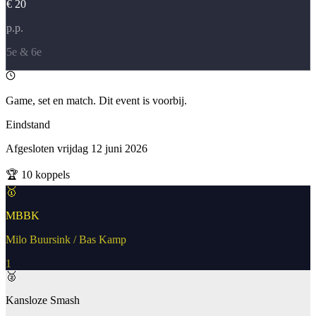
€ 20
p.p.
5e & 6e
Game, set en match. Dit event is voorbij.
Eindstand
Afgesloten
vrijdag 12 juni 2026
🏆
10
koppels
🥇
MBBK
Milo Buursink / Bas Kamp
1
🥈
Kansloze Smash