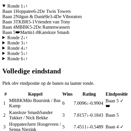
Ronde
1
↓
↑
Baan
1
Hoppatee
6
-
2
De Twin Towers
Baan
2
Nilgun & Daniëlle
3
-
4
De Viborators
Baan
3
TKBR
5
-
1
Vrienden van Tony
Baan
4
MBBK
5
-
2
De Ramenwassers
Baan
5
👑
Martin
1
-
8
Kansloze Smash
Ronde
2
↓
↑
Ronde
3
↓
↑
Ronde
4
↓
↑
Ronde
5
↓
↑
Ronde
6
↓
↑
Volledige eindstand
Plek obv eindpositie op de banen na laatste ronde.
#
Koppel
Wins
Rating
Eindpositie
MBBK
Milo Buursink / Bas
Baan
5
✓
1
6
7.0096
↓
-0.9904
Kamp
👑
Kansloze Smash
Sander
2
3
7.8157
↓
-0.1843
Baan
5
Tukker / Nick Bekke
Hoppatee
Jurre Hoogeveen /
3
5
7.4511
↓
-0.5489
Baan
4
✓
Senna Niezink