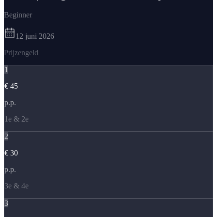
Beginner
12 juni 2026
Prijzengeld
1
€ 45
p.p.
1e & 2e
2
€ 30
p.p.
3e & 4e
3