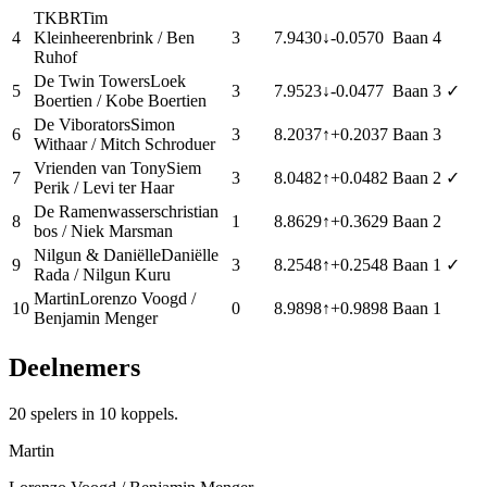
TKBR
Tim
4
Kleinheerenbrink / Ben
3
7.9430
↓
-0.0570
Baan
4
Ruhof
De Twin Towers
Loek
5
3
7.9523
↓
-0.0477
Baan
3
✓
Boertien / Kobe Boertien
De Viborators
Simon
6
3
8.2037
↑
+
0.2037
Baan
3
Withaar / Mitch Schroduer
Vrienden van Tony
Siem
7
3
8.0482
↑
+
0.0482
Baan
2
✓
Perik / Levi ter Haar
De Ramenwassers
christian
8
1
8.8629
↑
+
0.3629
Baan
2
bos / Niek Marsman
Nilgun & Daniëlle
Daniëlle
9
3
8.2548
↑
+
0.2548
Baan
1
✓
Rada / Nilgun Kuru
Martin
Lorenzo Voogd /
10
0
8.9898
↑
+
0.9898
Baan
1
Benjamin Menger
Deelnemers
20
spelers in
10
koppels.
Martin