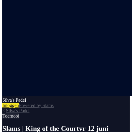
Silva's Padel
Inloggen
Powered by Slams
Silva's Padel
Toernooi
Slams | King of the Court
vr 12 juni