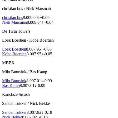
christian bos
/
Niek Marsman
christian bos
9.00
9.09
↑
+
0.09
Niek Marsman
8.00
8.64
↑
+
0.64
De Twin Towers
Loek Boertien
/
Kobe Boertien
Loek Boertien
8.00
7.95
↓
-0.05
Kobe Boertien
8.00
7.95
↓
-0.05
MBBK
Milo Buursink
/
Bas Kamp
Milo Buursink
8.00
7.01
↓
-0.99
Bas Kamp
8.00
7.01
↓
-0.99
Kansloze Smash
Sander Tukker
/
Nick Bekke
Sander Tukker
8.00
7.82
↓
-0.18
Nick Bekke
8.00
7.82
↓
-0.18