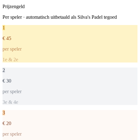
Prijzengeld
Per speler · automatisch uitbetaald als Silva's Padel tegoed
1
€ 45
per speler
1e & 2e
2
€ 30
per speler
3e & 4e
3
€ 20
per speler