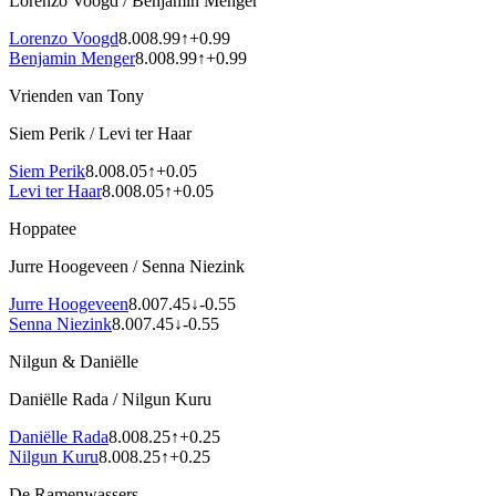
Lorenzo Voogd
/
Benjamin Menger
Lorenzo Voogd
8.00
8.99
↑
+
0.99
Benjamin Menger
8.00
8.99
↑
+
0.99
Vrienden van Tony
Siem Perik
/
Levi ter Haar
Siem Perik
8.00
8.05
↑
+
0.05
Levi ter Haar
8.00
8.05
↑
+
0.05
Hoppatee
Jurre Hoogeveen
/
Senna Niezink
Jurre Hoogeveen
8.00
7.45
↓
-0.55
Senna Niezink
8.00
7.45
↓
-0.55
Nilgun & Daniëlle
Daniëlle Rada
/
Nilgun Kuru
Daniëlle Rada
8.00
8.25
↑
+
0.25
Nilgun Kuru
8.00
8.25
↑
+
0.25
De Ramenwassers